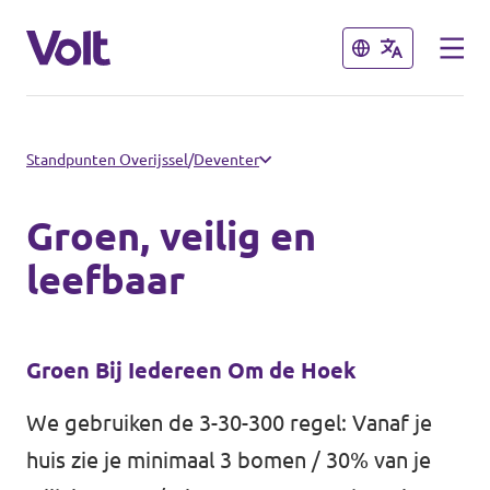
Sluiten
Sluiten
Communities
Standpunten Overijssel
/
Deventer
Volt Almelo
Groen, veilig en
Standpunten
Volt Deventer
leefbaar
Volt Enschede
Over Volt
Volt Hengelo
Groen Bij Iedereen Om de Hoek
Mensen
Volt Zwolle
We gebruiken de 3-30-300 regel: Vanaf je
huis zie je minimaal 3 bomen / 30% van je
Nieuws