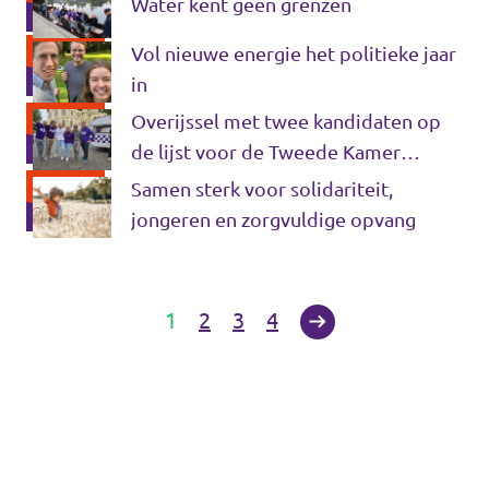
Water kent geen grenzen
Vol nieuwe energie het politieke jaar
in
Overijssel met twee kandidaten op
de lijst voor de Tweede Kamer
verkiezingen 2025
Samen sterk voor solidariteit,
jongeren en zorgvuldige opvang
1
2
3
4