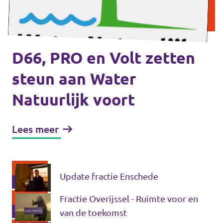
Agenda
D66, PRO en Volt zetten
Gemeenteraadsverkiezingen 2026
steun aan Water
Natuurlijk voort
Doneer
Voor leden
Lees meer
Vacatures
Update fractie Enschede
Fractie Overijssel - Ruimte voor en
van de toekomst