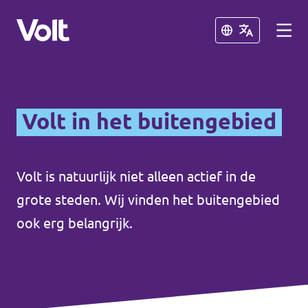
Sluiten
Sluiten
Communities
Volt in het buitengebied
Volt Almelo
Standpunten
Volt Deventer
Volt is natuurlijk niet alleen actief in de
grote steden. Wij vinden het buitengebied
Volt Enschede
Over Volt
ook erg belangrijk.
Volt Hengelo
Mensen
Volt Zwolle
Nieuws