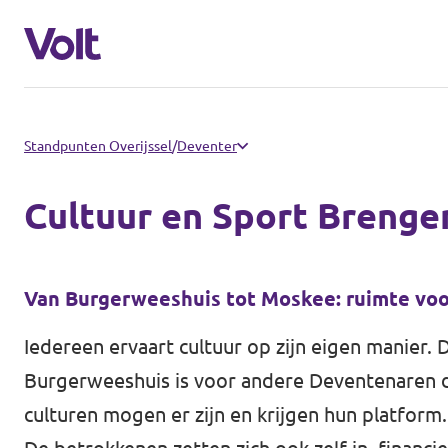
Communities
Standpunten Overijssel
/
Deventer
Volt Almelo
Cultuur en Sport Breng
Standpunten
Volt Deventer
Volt Enschede
Over Volt
Van Burgerweeshuis tot Moskee: ruimte voor
Volt Hengelo
Iedereen ervaart cultuur op zijn eigen manier.
Mensen
Burgerweeshuis is voor andere Deventenaren d
Volt Zwolle
culturen mogen er zijn en krijgen hun platform.
Nieuws