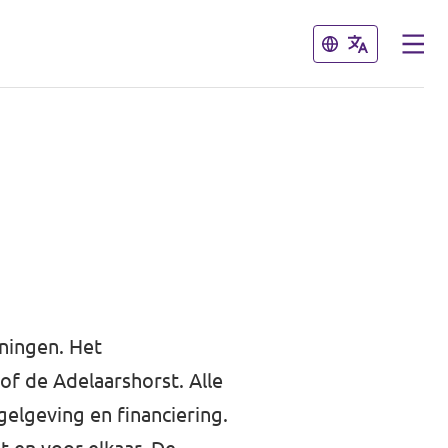
Sluiten
Sluiten
eningen. Het
f de Adelaarshorst. Alle
gelgeving en financiering.