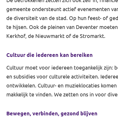
De betrokkenen zetten zich ook zelf in, financi
Agenda
gemeente ondersteunt actief evenementen van
de diversiteit van de stad. Op hun feest- of ge
te hijsen. Ook de pleinen van Deventer moeten
Kerkhof, de Nieuwmarkt of de Stromarkt.
Gemeenteraadsverkiezingen 2026
Doneer
Cultuur die iedereen kan bereiken
Voor leden
Cultuur moet voor iedereen toegankelijk zijn: 
en subsidies voor culturele activiteiten. Iede
Vacatures
ontwikkelen. Cultuur- en muzieklocaties komen 
makkelijk te vinden. We zetten ons in voor div
Bewegen, verbinden, gezond blijven