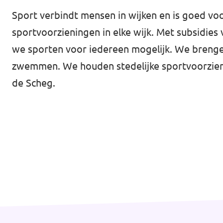
Almelo
Sport verbindt mensen in wijken en is goed voo
Deventer
sportvoorzieningen in elke wijk. Met subsidi
Enschede
we sporten voor iedereen mogelijk. We bren
zwemmen. We houden stedelijke sportvoorzieni
Hengelo
de Scheg.
Zwolle