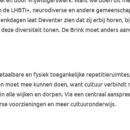
eel en door vrijwilligerswerk. Want we doen dit me
 de LHBTI+, neurodiverse en andere gemeenschap
denkdagen laat Deventer zien dat zij erbij horen, 
 deze diversiteit tonen. De Brink moet anders aa
betaalbare en fysiek toegankelijke repetitieruimte
reen moet mee kunnen doen, want cultuur verbindt 
in alle wijken en dorpen. Via een centraal aanspre
erse voorzieningen en meer cultuuronderwijs.