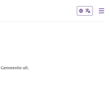
Sluiten
Sluiten
 Gemeente uit.