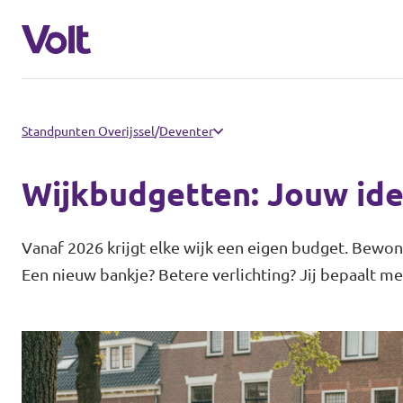
Communities
Standpunten Overijssel
/
Deventer
Volt Almelo
Wijkbudgetten: Jouw ide
Standpunten
Volt Deventer
Vanaf 2026 krijgt elke wijk een eigen budget. Bewo
Volt Enschede
Over Volt
Een nieuw bankje? Betere verlichting? Jij bepaalt me
Volt Hengelo
Mensen
Volt Zwolle
Nieuws