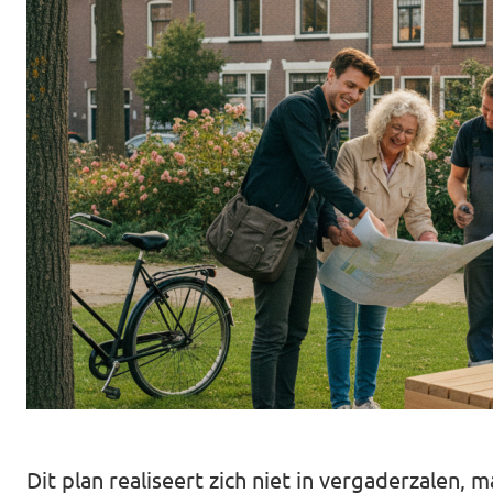
Agenda
Gemeenteraadsverkiezingen 2026
Doneer
Voor leden
Vacatures
Dit plan realiseert zich niet in vergaderzalen,