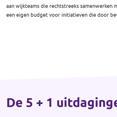
Almelo
aan wijkteams die rechtstreeks samenwerken me
Deventer
een eigen budget voor initiatieven die door 
Enschede
Hengelo
Zwolle
De 5 + 1 uitdaging