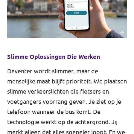
Agenda
Gemeenteraadsverkiezingen 2026
Slimme Oplossingen Die Werken
Doneer
Deventer wordt slimmer, maar de
Voor leden
menselijke maat blijft prioriteit. We plaatsen
slimme verkeerslichten die fietsers en
Vacatures
voetgangers voorrang geven. Je ziet op je
telefoon wanneer de bus komt. De
technologie werkt op de achtergrond. Jij
merkt alleen dat alles soepeler loopt. En we