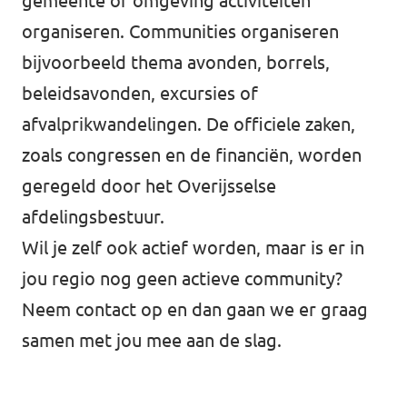
gemeente of omgeving activiteiten
Almelo
organiseren. Communities organiseren
Deventer
bijvoorbeeld thema avonden, borrels,
Enschede
beleidsavonden, excursies of
afvalprikwandelingen. De officiele zaken,
Hengelo
zoals congressen en de financiën, worden
Zwolle
geregeld door het Overijsselse
afdelingsbestuur.
Wil je zelf ook actief worden, maar is er in
jou regio nog geen actieve community?
Neem contact op en dan gaan we er graag
samen met jou mee aan de slag.