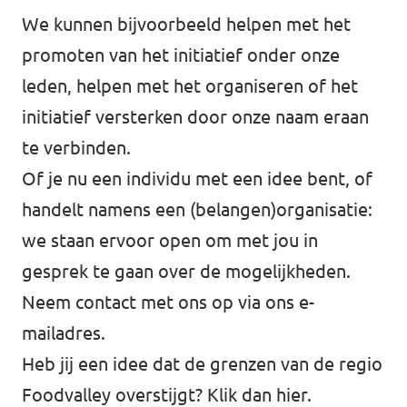
We kunnen bijvoorbeeld helpen met het
Volt Rheden
Agenda
promoten van het initiatief onder onze
Volt Veluwe Noord
leden, helpen met het organiseren of het
Volt Rivierenland
initiatief versterken door onze naam eraan
Nieuwsbrieven →
te verbinden.
Volt Gelderland
Of je nu een individu met een idee bent, of
Evenementen →
Volt Nederland
handelt namens een (belangen)organisatie:
Vacatures →
↗️ Overzicht alle Nederlandse afdelingen
we staan ervoor open om met jou in
gesprek te gaan over de mogelijkheden.
↗️ Over de grens Noordrijn-Westfalen
Neem contact met ons op via
ons e-
mailadres
.
Vacatures
Heb jij een idee dat de grenzen van de regio
Vacature kandidaat-Statenlid
Foodvalley overstijgt? Klik dan
hier
.