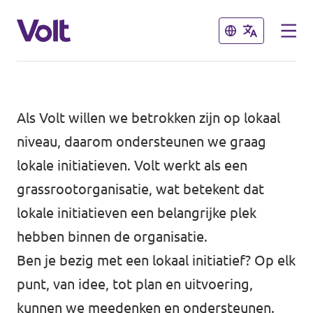
Sluiten
Sluiten
Volt communities dichtbij
Als Volt willen we betrokken zijn op lokaal
Volt Arnhem
niveau, daarom ondersteunen we graag
lokale initiatieven. Volt werkt als een
Standpunten
Volt Nijmegen
grassrootorganisatie, wat betekent dat
Volt Achterhoek
Over Volt
lokale initiatieven een belangrijke plek
Volt Doetinchem e.o.
hebben binnen de organisatie.
Mensen
Ben je bezig met een lokaal initiatief? Op elk
Volt Zutphen e.o.
punt, van idee, tot plan en uitvoering,
Nieuws
Volt Foodvalley
kunnen we meedenken en ondersteunen.