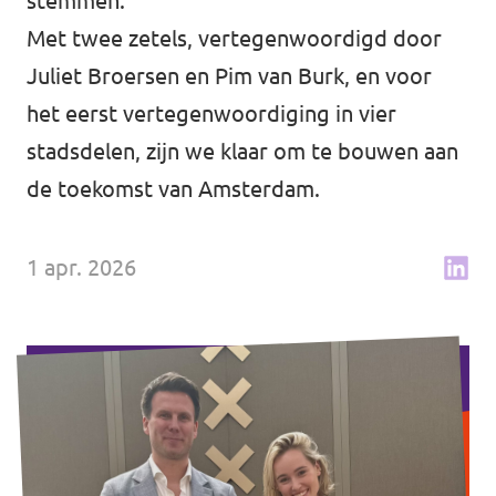
stemmen.
↗️ Overzicht alle Nederlandse afdelingen
Agenda
Met twee zetels, vertegenwoordigd door
Juliet Broersen en Pim van Burk, en voor
het eerst vertegenwoordiging in vier
stadsdelen, zijn we klaar om te bouwen aan
Verkiezingsprogramma
de toekomst van Amsterdam.
Word lid
1 apr. 2026
Wat we doen
Merch store
Doe mee