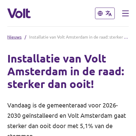
Sluiten
Sluiten
Nieuws
/
Installatie van Volt Amsterdam in de raad: sterker dan ooit!
Kies een taal
Installatie van Volt
Nederlands
Amsterdam in de raad:
Standpunten
sterker dan ooit!
Over Volt
Volt afdelingen dichtbij
Vandaag is de gemeenteraad voor 2026-
Mensen
Volt Nederland
2030 geïnstalleerd en Volt Amsterdam gaat
Volt Noord-Holland
sterker dan ooit door met 5,1% van de
Nieuws