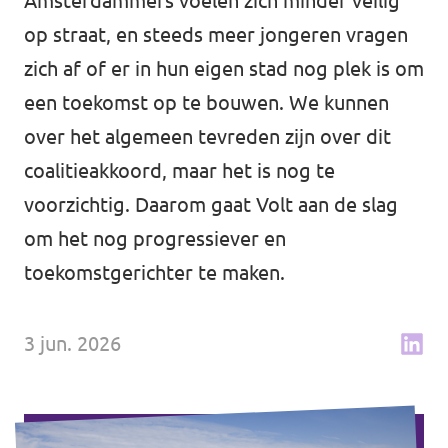
Amsterdammers voelen zich minder veilig
↗️ Overzicht alle Nederlandse afdelingen
Agenda
op straat, en steeds meer jongeren vragen
zich af of er in hun eigen stad nog plek is om
een toekomst op te bouwen. We kunnen
over het algemeen tevreden zijn over dit
Verkiezingsprogramma
coalitieakkoord, maar het is nog te
Word lid
voorzichtig. Daarom gaat Volt aan de slag
om het nog progressiever en
Wat we doen
toekomstgerichter te maken.
Merch store
3 jun. 2026
Doe mee