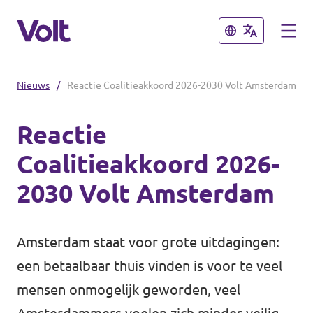
Sluiten
Sluiten
Nieuws
/
Reactie Coalitieakkoord 2026-2030 Volt Amsterdam
Kies een taal
Reactie
Nederlands
Coalitieakkoord 2026-
Standpunten
2030 Volt Amsterdam
Over Volt
Volt afdelingen dichtbij
Amsterdam staat voor grote uitdagingen:
Mensen
Volt Nederland
een betaalbaar thuis vinden is voor te veel
Volt Noord-Holland
mensen onmogelijk geworden, veel
Nieuws