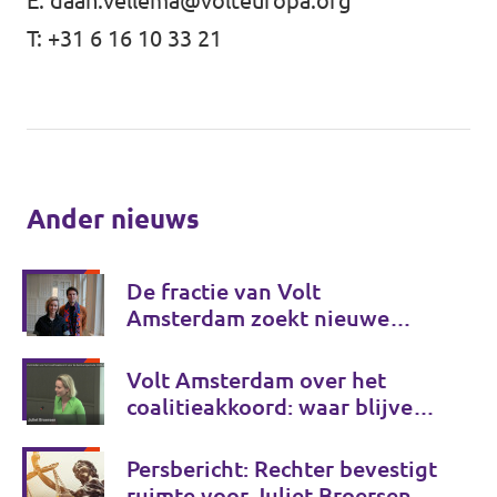
E:
daan.vellema@volteuropa.org
T: +31 6 16 10 33 21
Ander nieuws
De fractie van Volt
Amsterdam zoekt nieuwe
collega's!
Volt Amsterdam over het
coalitieakkoord: waar blijven
de echte keuzes?
Persbericht: Rechter bevestigt
ruimte voor Juliet Broersen