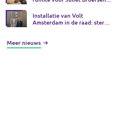
en Volt om zich vrij uit te
spreken in publiek debat
Installatie van Volt
Amsterdam in de raad: sterker
dan ooit!
Meer nieuws