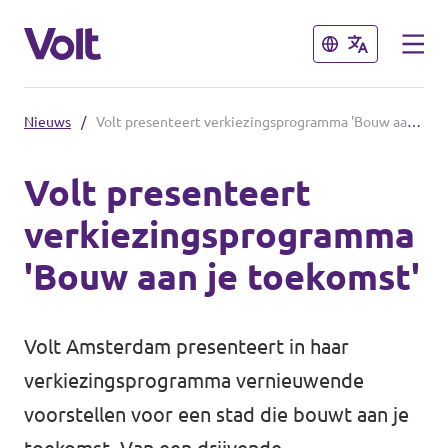
Sluiten
Sluiten
Nieuws
/
Volt presenteert verkiezingsprogramma 'Bouw aan je toekomst'
Kies een taal
Volt presenteert
Nederlands
verkiezingsprogramma
Standpunten
'Bouw aan je toekomst'
Over Volt
Volt afdelingen dichtbij
Volt Amsterdam presenteert in haar
Mensen
Volt Nederland
verkiezingsprogramma vernieuwende
Volt Noord-Holland
voorstellen voor een stad die bouwt aan je
Nieuws