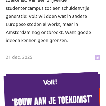
toekomst. Van een drijvende
↗️ Overzicht alle Nederlandse afdelingen
Agenda
studentencampus tot een schuldenvrije
generatie: Volt wil doen wat in andere
Europese steden al werkt, maar in
Amsterdam nog ontbreekt. Want goede
Verkiezingsprogramma
ideeën kennen geen grenzen.
Word lid
21 dec. 2025
Wat we doen
Merch store
Doe mee