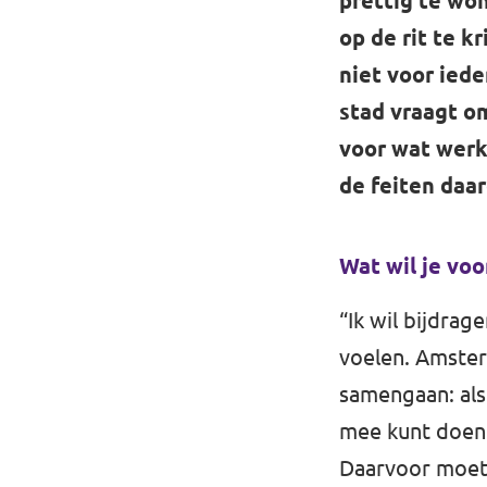
prettig te wo
op de rit te k
niet voor iede
stad vraagt o
voor wat werk
de feiten daa
Wat wil je vo
“Ik wil bijdra
voelen. Amster
samengaan: als 
mee kunt doen 
Daarvoor moet