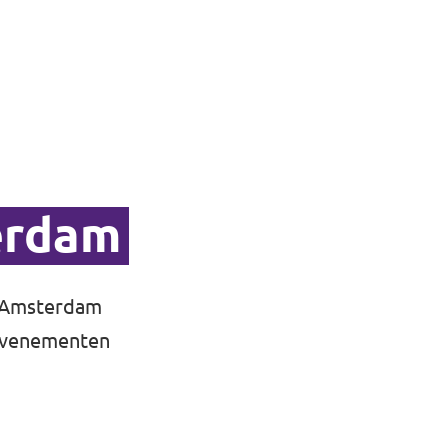
erdam
t Amsterdam
 evenementen