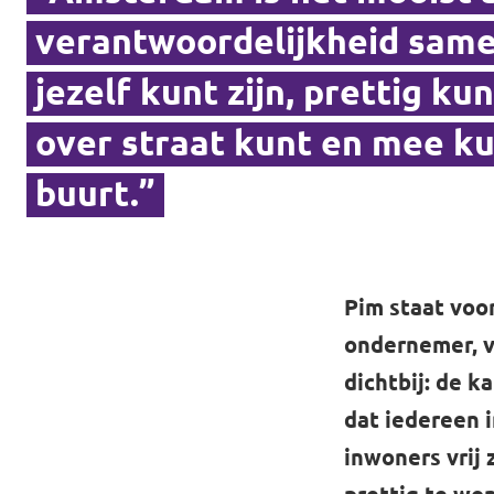
verantwoordelijkheid samen
jezelf kunt zijn, prettig ku
Vacatures
over straat kunt en mee ku
Contact
buurt.”
Pim staat voor
ondernemer, v
dichtbij: de k
dat iedereen 
inwoners vrij 