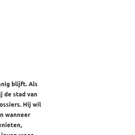
ig blijft. Als
j de stad van
ssiers. Hij wil
een wanneer
enieten,