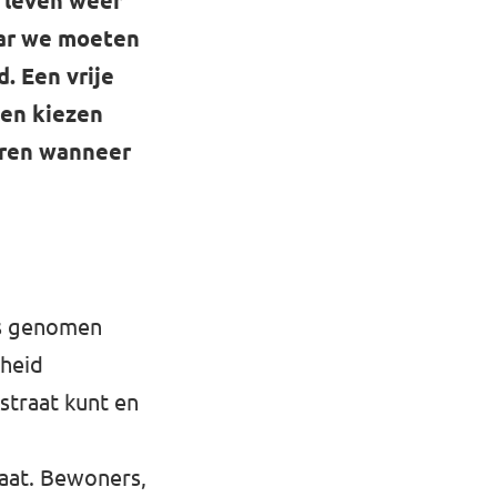
e leven weer
maar we moeten
. Een vrije
 en kiezen
eren wanneer
us genomen
kheid
 straat kunt en
aat. Bewoners,