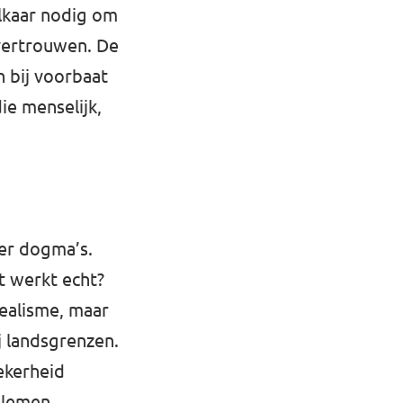
lkaar nodig om
 vertrouwen. De
 bij voorbaat
ie menselijk,
der dogma’s.
at werkt echt?
dealisme, maar
j landsgrenzen.
ekerheid
blemen