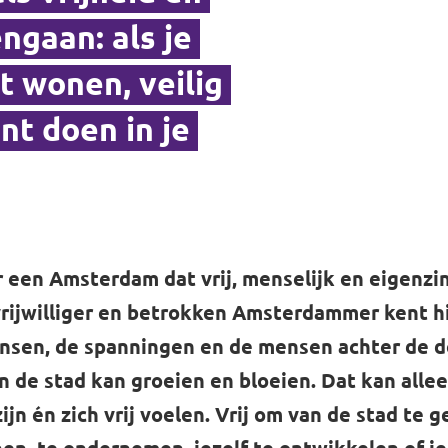
gaan: als je
nt wonen, veilig
nt doen in je
 een Amsterdam dat vrij, menselijk en eigenzinn
rijwilliger en betrokken Amsterdammer kent hi
ansen, de spanningen en de mensen achter de do
in de stad kan groeien en bloeien. Dat kan all
zijn én zich vrij voelen. Vrij om van de stad te g