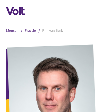
Mensen
/
Fractie
/
Pim van Burk
Kies een taal
Nederlands
Standpunten
Over Volt
Volt afdelingen dichtbij
Mensen
Volt Nederland
Volt Noord-Holland
Nieuws