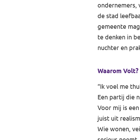
ondernemers, v
de stad leefba
gemeente mag A
te denken in be
nuchter en prak
Waarom Volt?
“Ik voel me thu
Een partij die 
Voor mij is een
juist uit reali
Wie wonen, vei
serieus neemt