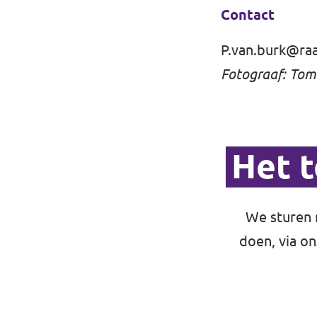
Contact
P.van.burk@ra
Fotograaf: Tom
Het 
We sturen 
doen, via o