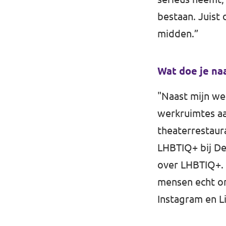
bestaan. Juist
midden.”
Wat doe je naa
"Naast mijn we
werkruimtes aa
theaterrestaura
LHBTIQ+ bij De
over LHBTIQ+. D
mensen echt on
Instagram
en
L