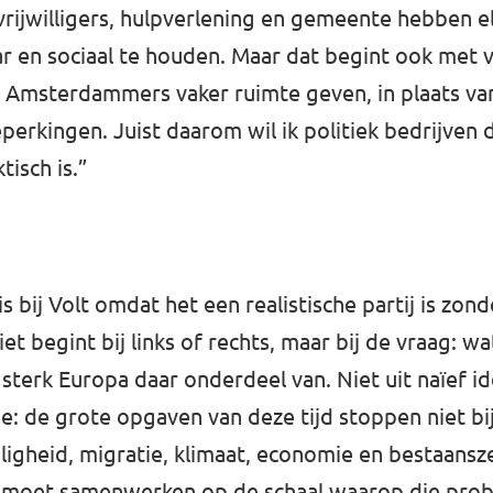
rijwilligers, hulpverlening en gemeente hebben e
ar en sociaal te houden. Maar dat begint ook met
msterdammers vaker ruimte geven, in plaats van
perkingen. Juist daarom wil ik politiek bedrijven d
tisch is.”
is bij Volt omdat het een realistische partij is zon
niet begint bij links of rechts, maar bij de vraag: w
 sterk Europa daar onderdeel van. Niet uit naïef i
sme: de grote opgaven van deze tijd stoppen niet bi
ligheid, migratie, klimaat, economie en bestaansz
, moet samenwerken op de schaal waarop die pro