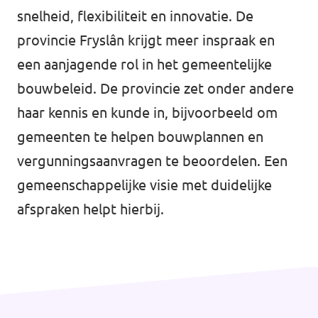
Volt Overijssel
snelheid, flexibiliteit en innovatie. De
Agenda
Bekijk alle lokale Volt afdelingen
provincie Fryslân krijgt meer inspraak en
een aanjagende rol in het gemeentelijke
bouwbeleid. De provincie zet onder andere
Word actief!
haar kennis en kunde in, bijvoorbeeld om
gemeenten te helpen bouwplannen en
Vacatures
vergunningsaanvragen te beoordelen. Een
Word lid!
gemeenschappelijke visie met duidelijke
afspraken helpt hierbij.
Steun Volt Fryslân!