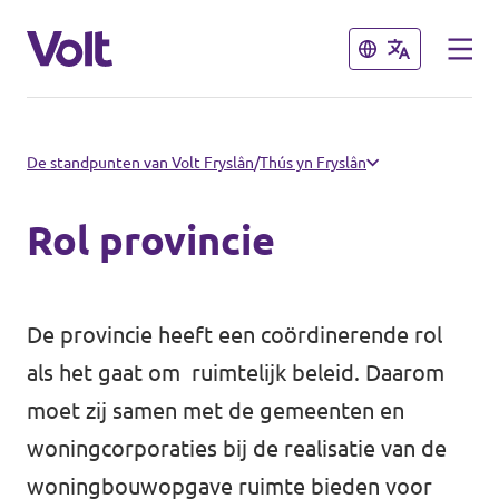
Sluiten
Sluiten
Kies een taal
De standpunten van Volt Fryslân
/
Thús yn Fryslân
Nederlands
Rol provincie
Standpunten
Over Volt
De provincie heeft een coördinerende rol
Afdelingen dichtbij
als het gaat om ruimtelijk beleid. Daarom
Mensen
Volt Groningen
moet zij samen met de gemeenten en
woningcorporaties bij de realisatie van de
Volt Drenthe
Nieuws
woningbouwopgave ruimte bieden voor