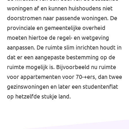
Volt Overijssel
woningen af en kunnen huishoudens niet
Agenda
Bekijk alle lokale Volt afdelingen
doorstromen naar passende woningen. De
provinciale en gemeentelijke overheid
moeten hiertoe de regel- en wetgeving
Word actief!
aanpassen. De ruimte slim inrichten houdt in
dat er een aangepaste bestemming op de
Vacatures
ruimte mogelijk is. Bijvoorbeeld nu ruimte
Word lid!
voor appartementen voor 70-+ers, dan twee
gezinswoningen en later een studentenflat
op hetzelfde stukje land.
Steun Volt Fryslân!