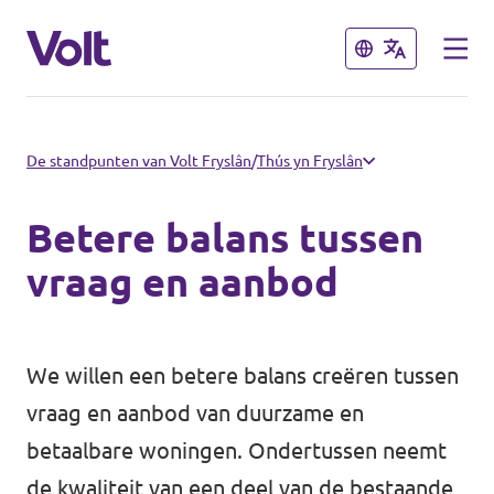
Sluiten
Sluiten
Kies een taal
De standpunten van Volt Fryslân
/
Thús yn Fryslân
Nederlands
Betere balans tussen
Standpunten
vraag en aanbod
Over Volt
Afdelingen dichtbij
We willen een betere balans creëren tussen
Mensen
Volt Groningen
vraag en aanbod van duurzame en
betaalbare woningen. Ondertussen neemt
Volt Drenthe
Nieuws
de kwaliteit van een deel van de bestaande