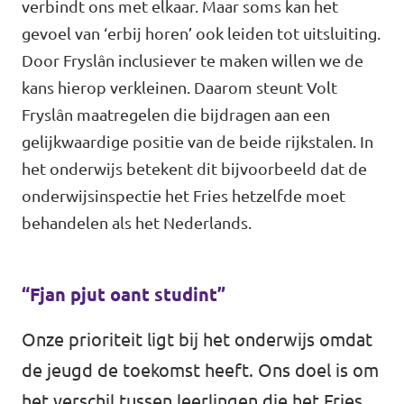
verbindt ons met elkaar. Maar soms kan het
Volt Overijssel
Agenda
gevoel van ‘erbij horen’ ook leiden tot uitsluiting.
Bekijk alle lokale Volt afdelingen
Door Fryslân inclusiever te maken willen we de
kans hierop verkleinen. Daarom steunt Volt
Fryslân maatregelen die bijdragen aan een
Word actief!
gelijkwaardige positie van de beide rijkstalen. In
het onderwijs betekent dit bijvoorbeeld dat de
Vacatures
onderwijsinspectie het Fries hetzelfde moet
behandelen als het Nederlands.
Word lid!
“Fjan pjut oant studint”
Steun Volt Fryslân!
Onze prioriteit ligt bij het onderwijs omdat
de jeugd de toekomst heeft. Ons doel is om
het verschil tussen leerlingen die het Fries