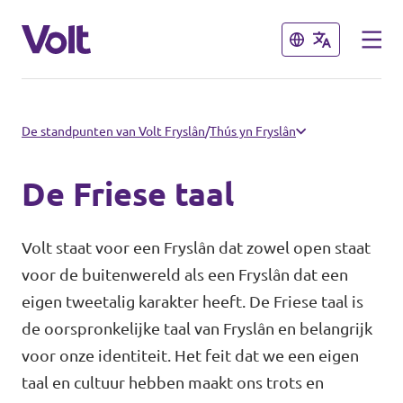
Sluiten
Sluiten
Kies een taal
De standpunten van Volt Fryslân
/
Thús yn Fryslân
Nederlands
De Friese taal
Standpunten
Volt staat voor een Fryslân dat zowel open staat
Over Volt
voor de buitenwereld als een Fryslân dat een
Afdelingen dichtbij
eigen tweetalig karakter heeft. De Friese taal is
Mensen
Volt Groningen
de oorspronkelijke taal van Fryslân en belangrijk
voor onze identiteit. Het feit dat we een eigen
Volt Drenthe
taal en cultuur hebben maakt ons trots en
Nieuws