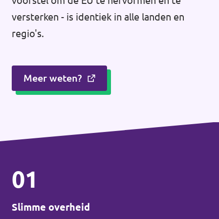
voorstel om de EU te hervormen en te
versterken - is identiek in alle landen en
regio's.
Meer weten?
01
Slimme overheid