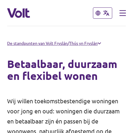
Sluiten
Sluiten
Kies een taal
De standpunten van Volt Fryslân
/
Thús yn Fryslân
Nederlands
Betaalbaar, duurzaam
Standpunten
en flexibel wonen
Over Volt
Afdelingen dichtbij
Wij willen toekomstbestendige woningen
Mensen
Volt Groningen
voor jong en oud: woningen die duurzaam
en betaalbaar zijn én passen bij de
Volt Drenthe
Nieuws
woonwens, natuurlijk afgestemd op de