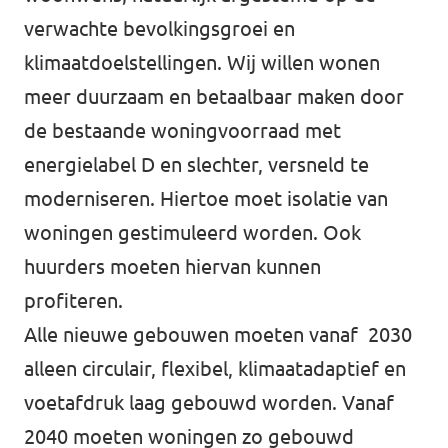
Volt Overijssel
verwachte bevolkingsgroei en
Agenda
Bekijk alle lokale Volt afdelingen
klimaatdoelstellingen. Wij willen wonen
meer duurzaam en betaalbaar maken door
de bestaande woningvoorraad met
Word actief!
energielabel D en slechter, versneld te
moderniseren. Hiertoe moet isolatie van
Vacatures
woningen gestimuleerd worden. Ook
Word lid!
huurders moeten hiervan kunnen
profiteren.
Alle nieuwe gebouwen moeten vanaf 2030
Steun Volt Fryslân!
alleen circulair, flexibel, klimaatadaptief en
voetafdruk laag gebouwd worden. Vanaf
2040 moeten woningen zo gebouwd