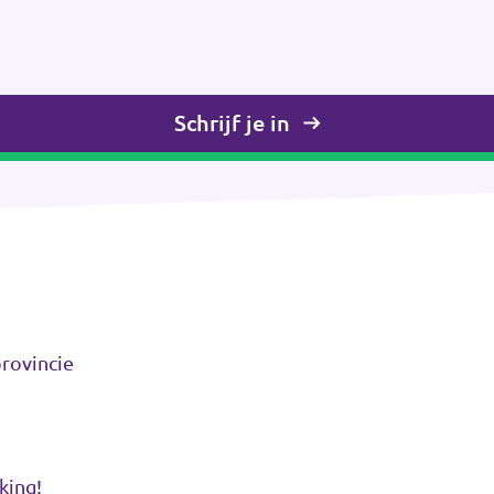
Schrijf je in
rovincie
king!