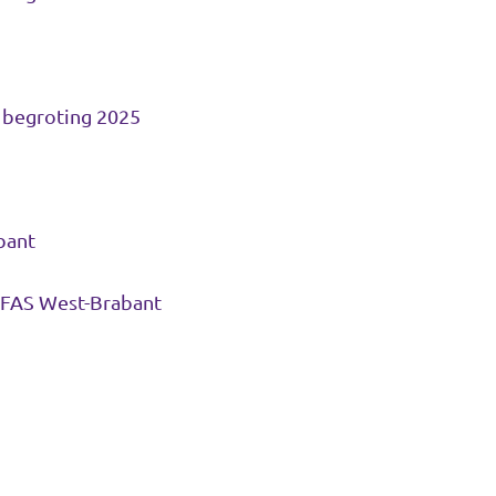
e begroting 2025
bant
PFAS West-Brabant