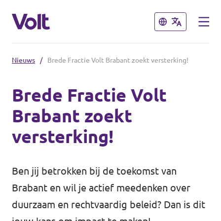
Sluiten
Sluiten
Nieuws
/
Brede Fractie Volt Brabant zoekt versterking!
Brabantse politiek
Brede Fractie Volt
Fractie Provincale Staten
Brabant zoekt
Standpunten
Fractie Eindhoven
versterking!
Over Volt
Gemeenten
Ben jij betrokken bij de toekomst van
Mensen
Breda
Brabant en wil je actief meedenken over
duurzaam en rechtvaardig beleid? Dan is dit
Den Bosch
Nieuws