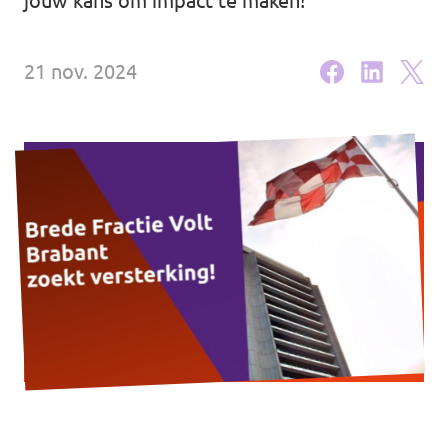
jouw kans om impact te maken!
Eindhoven
Agenda
Tilburg
21 nov. 2024
... alle gemeentes
Steun Volt Brabant
Contact
Vacatures