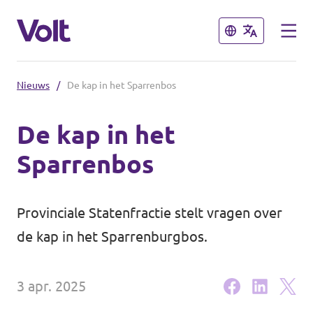
Sluiten
Sluiten
Nieuws
/
De kap in het Sparrenbos
Brabantse politiek
De kap in het
Fractie Provincale Staten
Sparrenbos
Standpunten
Fractie Eindhoven
Over Volt
Provinciale Statenfractie stelt vragen over
Gemeenten
de kap in het Sparrenburgbos.
Mensen
Breda
3 apr. 2025
Den Bosch
Nieuws