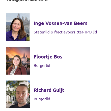
Eindhoven
Agenda
Tilburg
Inge Vossen-van Beers
... alle gemeentes
Statenlid & fractievoorzitter- IPO lid
Steun Volt Brabant
Floortje Bos
Burgerlid
Contact
Vacatures
Richard Guijt
Burgerlid