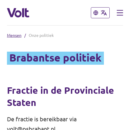
Sluiten
Sluiten
Mensen
/
Onze politiek
Brabantse politiek
Brabantse politiek
Fractie Provincale Staten
Standpunten
Fractie Eindhoven
Over Volt
Fractie in de Provinciale
Gemeenten
Staten
Mensen
Breda
De fractie is bereikbaar via
Den Bosch
Nieuws
volt@psbrabant.nl
.