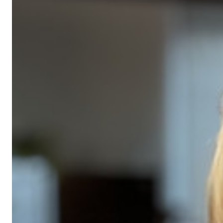
Eindhoven
Agenda
Tilburg
... alle gemeentes
Steun Volt Brabant
Contact
Vacatures