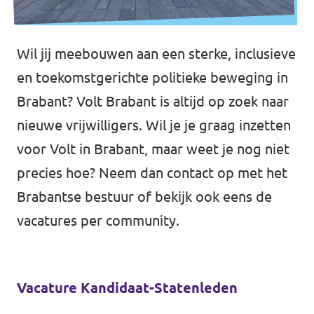
Eindhoven
Agenda
Tilburg
Wil jij meebouwen aan een sterke, inclusieve
... alle gemeentes
en toekomstgerichte politieke beweging in
Brabant? Volt Brabant is altijd op zoek naar
Steun Volt Brabant
nieuwe vrijwilligers. Wil je je graag inzetten
voor Volt in Brabant, maar weet je nog niet
precies hoe? Neem dan contact op met het
Contact
Brabantse bestuur
of bekijk ook eens de
Vacatures
vacatures per community.
Vacature Kandidaat-Statenleden