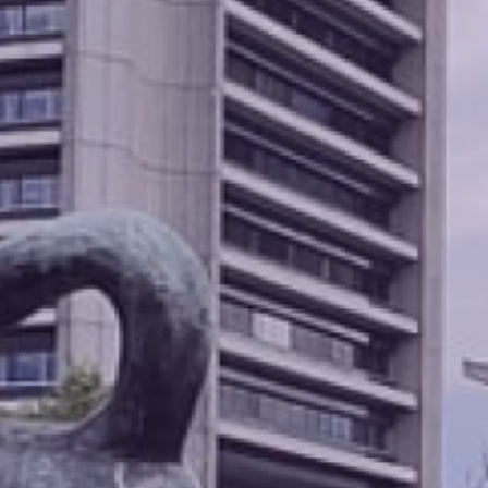
Eindhoven
Agenda
Tilburg
... alle gemeentes
Steun Volt Brabant
Contact
Vacatures