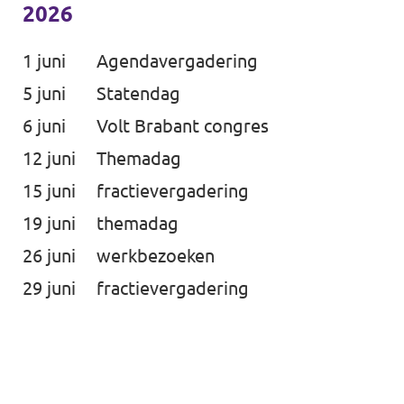
2026
1 juni
Agendavergadering
5 juni
Statendag
6 juni
Volt Brabant congres
12 juni
Themadag
15 juni
fractievergadering
19 juni
themadag
26 juni
werkbezoeken
29 juni
fractievergadering
Volt Europa
Volt is een pan-Europese partij en beweging
met meer dan 23.000 leden in 31 landen.