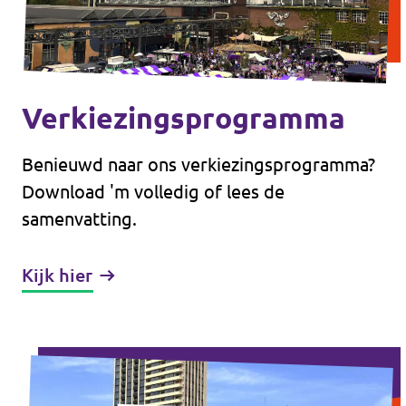
Eindhoven
Agenda
Tilburg
... alle gemeentes
Verkiezingsprogramma
Steun Volt Brabant
Benieuwd naar ons verkiezingsprogramma?
Download 'm volledig of lees de
samenvatting.
Contact
Kijk hier
Vacatures