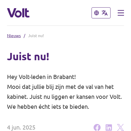
Sluiten
Sluiten
Nieuws
/
Juist nu!
Brabantse politiek
Juist nu!
Fractie Provincale Staten
Standpunten
Fractie Eindhoven
Hey Volt-leden in Brabant!
Over Volt
Mooi dat jullie blij zijn met de val van het
Gemeenten
kabinet. Juist nu liggen er kansen voor Volt.
Mensen
We hebben écht iets te bieden.
Breda
Den Bosch
Nieuws
4 jun. 2025