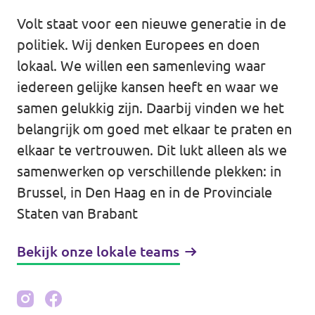
Eindhoven
Volt staat voor een nieuwe generatie in de
Agenda
Tilburg
politiek. Wij denken Europees en doen
lokaal. We willen een samenleving waar
... alle gemeentes
iedereen gelijke kansen heeft en waar we
Steun Volt Brabant
samen gelukkig zijn. Daarbij vinden we het
belangrijk om goed met elkaar te praten en
elkaar te vertrouwen. Dit lukt alleen als we
samenwerken op verschillende plekken: in
Contact
Brussel, in Den Haag en in de Provinciale
Staten van Brabant
Vacatures
Bekijk onze lokale teams