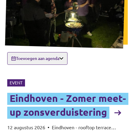
Toevoegen aan agenda
EVENT
Eindhoven - Zomer meet-
up zonsverduistering
12 augustus 2026
•
Eindhoven - rooftop terrace
Beukenlaan 143 - 5616VD Eindhoven