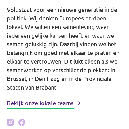
Eindhoven
Volt staat voor een nieuwe generatie in de
Agenda
Tilburg
politiek. Wij denken Europees en doen
lokaal. We willen een samenleving waar
... alle gemeentes
iedereen gelijke kansen heeft en waar we
Steun Volt Brabant
samen gelukkig zijn. Daarbij vinden we het
belangrijk om goed met elkaar te praten en
elkaar te vertrouwen. Dit lukt alleen als we
samenwerken op verschillende plekken: in
Contact
Brussel, in Den Haag en in de Provinciale
Staten van Brabant
Vacatures
Bekijk onze lokale teams