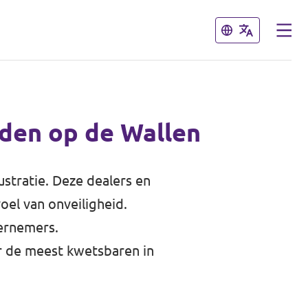
Sluiten
Sluiten
fden op de Wallen
stratie. Deze dealers en
oel van onveiligheid.
ernemers.
or de meest kwetsbaren in