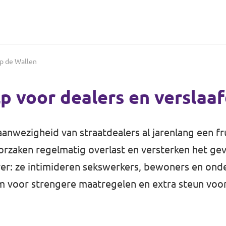
op de Wallen
lp voor dealers en verslaa
nwezigheid van straatdealers al jarenlang een fru
rzaken regelmatig overlast en versterken het gev
er: ze intimideren sekswerkers, bewoners en ond
rom voor strengere maatregelen en extra steun vo