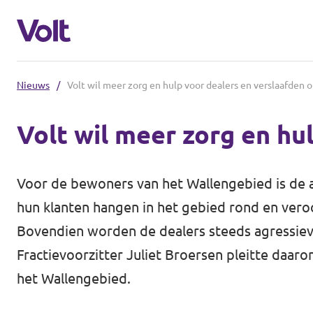
Nieuws
/
Volt wil meer zorg en hulp voor dealers en verslaafden 
Kies een taal
Volt wil meer zorg en hu
Nederlands
Standpunten
Voor de bewoners van het Wallengebied is de aa
Over Volt
hun klanten hangen in het gebied rond en veroo
Volt afdelingen dichtbij
Bovendien worden de dealers steeds agressiev
Mensen
Fractievoorzitter Juliet Broersen pleitte daa
Volt Nederland
het Wallengebied.
Volt Noord-Holland
Nieuws