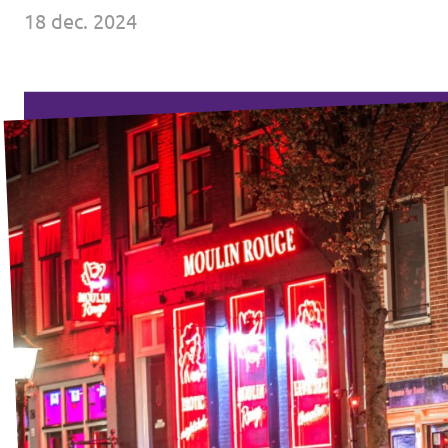
↗️ Overzicht alle Nederlandse afdelingen
18 dec. 2024
Agenda
Verkiezingsprogramma
Word lid
Wat we doen
Merch store
Doe mee