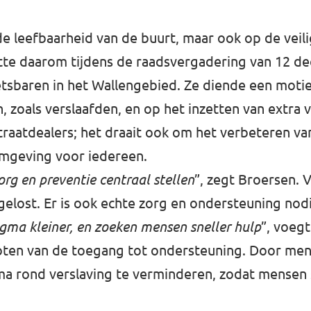
 de leefbaarheid van de buurt, maar ook op de vei
eitte daarom tijdens de raadsvergadering van 12 
sbaren in het Wallengebied. Ze diende een motie i
 zoals verslaafden, en op het inzetten van extra 
traatdealers; het draait ook om het verbeteren va
omgeving voor iedereen.
g en preventie centraal stellen
”, zegt Broersen. 
elost. Er is ook echte zorg en ondersteuning no
igma kleiner, en zoeken mensen sneller hulp
”, voeg
groten van de toegang tot ondersteuning. Door m
a rond verslaving te verminderen, zodat mensen 