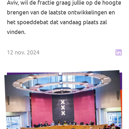
Aviv, wil de fractie graag jullie op de hoogte
↗️ Overzicht alle Nederlandse afdelingen
Agenda
brengen van de laatste ontwikkelingen en
het spoeddebat dat vandaag plaats zal
vinden.
Verkiezingsprogramma
12 nov. 2024
Word lid
Wat we doen
Merch store
Doe mee