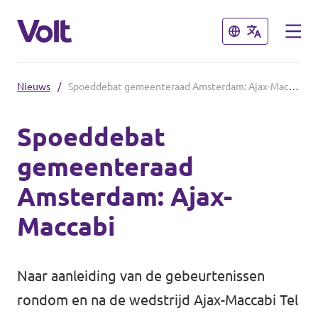
Sluiten
Sluiten
Nieuws
/
Spoeddebat gemeenteraad Amsterdam: Ajax-Maccabi
Kies een taal
Spoeddebat
Nederlands
gemeenteraad
Standpunten
Amsterdam: Ajax-
Over Volt
Maccabi
Volt afdelingen dichtbij
Mensen
Volt Nederland
Naar aanleiding van de gebeurtenissen
Volt Noord-Holland
rondom en na de wedstrijd Ajax-Maccabi Tel
Nieuws