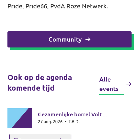
Pride, Pride66, PvdA Roze Netwerk.
Community
Ook op de agenda
Alle
komende tijd
events
Gezamenlijke borrel Volt
27 aug. 2026
•
T.B.D.
Amsterdam & Noord-Holland