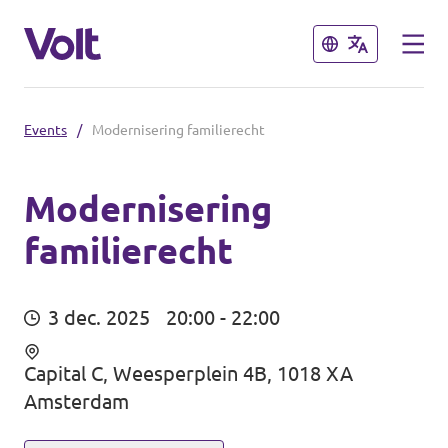
Sluiten
Sluiten
Events
/
Modernisering familierecht
Kies een taal
Nederlands
Modernisering
familierecht
Standpunten
Over Volt
Volt afdelingen dichtbij
3 dec. 2025
20:00 - 22:00
Mensen
Volt Nederland
Capital C, Weesperplein 4B, 1018 XA
Amsterdam
Volt Noord-Holland
Nieuws