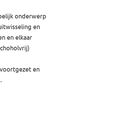
ppelijk onderwerp
uitwisseling en
en en elkaar
choholvrij)
 voortgezet en
.