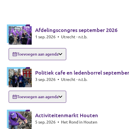
Afdelingscongres september 2026
1 sep. 2026
•
Utrecht - n.t.b.
Toevoegen aan agenda
Politiek cafe en ledenborrel septembe
3 sep. 2026
•
Utrecht - n.t.b.
Toevoegen aan agenda
Activiteitenmarkt Houten
5 sep. 2026
•
Het Rond in Houten