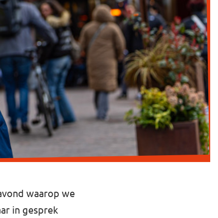
 avond waarop we
ar in gesprek