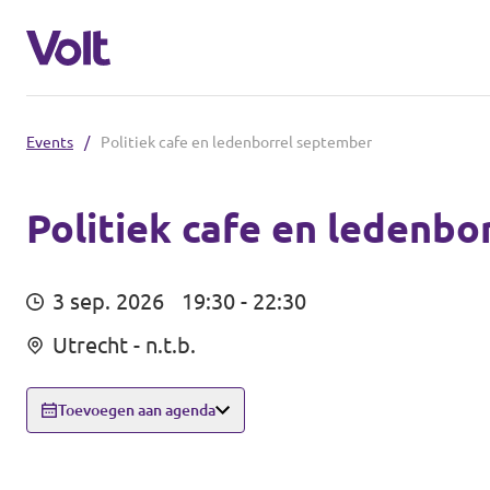
Events
/
Politiek cafe en ledenborrel september
De communities in de Provincie Utre
Volt Utrecht (Afdeling)
Politiek cafe en ledenbo
Standpunten
Volt Utrecht (Provincie)
3 sep. 2026
19:30 - 22:30
Volt Amersfoort
Over Volt
Utrecht - n.t.b.
Volt Baarn
Mensen
Toevoegen aan agenda
Volt De Bilt
Nieuws
Volt Houten