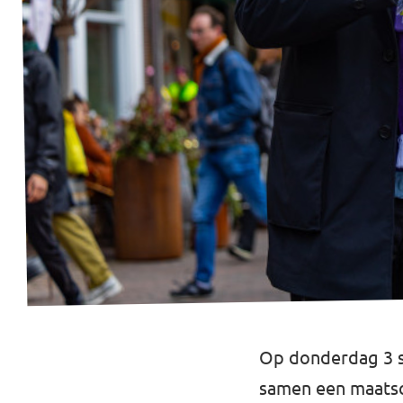
Volt Utrecht stad
Volt Woerden
Volt Zeist
Doe mee!
Op donderdag 3 s
samen een maatsch