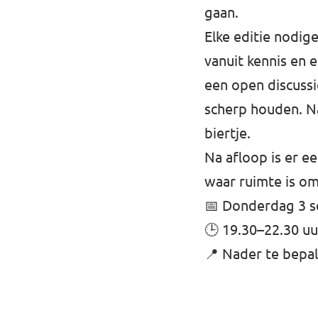
gaan.
Elke editie nodig
vanuit kennis en e
een open discussi
scherp houden. Nat
biertje.
Na afloop is er e
waar ruimte is o
📅 Donderdag 3 
🕒 19.30–22.30 uu
📍 Nader te bepa