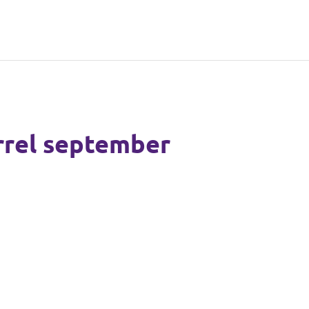
cht
rrel september