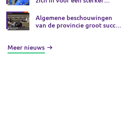
zich in voor een sterker
Europa, gewoon vanuit de
provincie
Algemene beschouwingen
van de provincie groot succes
voor Volt
Meer nieuws