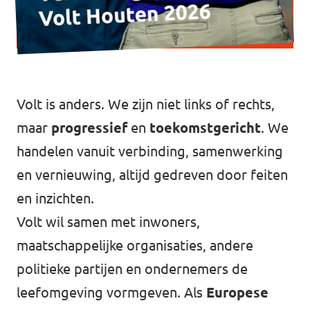
Volt Utrecht stad
Volt Woerden
Volt Zeist
Volt is anders. We zijn niet links of rechts,
maar
progressief
en
toekomstgericht
. We
handelen vanuit verbinding, samenwerking
Doe mee!
en vernieuwing, altijd gedreven door feiten
en inzichten.
Volt wil samen met inwoners,
maatschappelijke organisaties, andere
politieke partijen en ondernemers de
leefomgeving vormgeven. Als
Europese