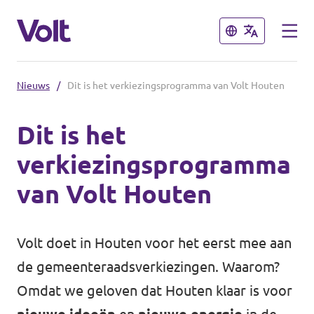
Sluiten
Sluiten
Nieuws
/
Dit is het verkiezingsprogramma van Volt Houten
De communities in de Provincie
Utrecht
Dit is het
verkiezingsprogramma
Volt Utrecht (Afdeling)
Standpunten
van Volt Houten
Volt Utrecht (Provincie)
Over Volt
Volt Amersfoort
Volt doet in Houten voor het eerst mee aan
Mensen
Volt Baarn
de gemeenteraadsverkiezingen. Waarom?
Omdat we geloven dat Houten klaar is voor
Volt De Bilt
Nieuws