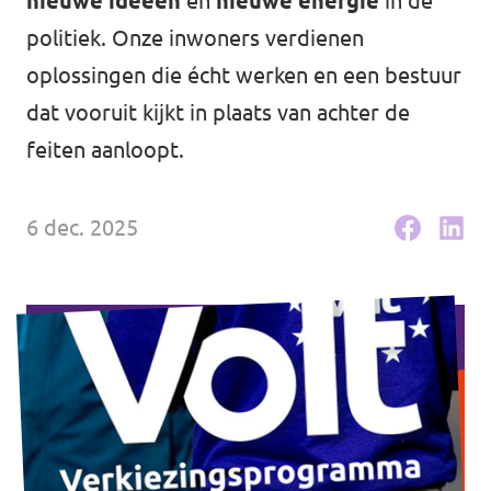
nieuwe ideeën
en
nieuwe energie
in de
Volt Houten
Agenda
politiek. Onze inwoners verdienen
Volt Soest
oplossingen die écht werken en een bestuur
dat vooruit kijkt in plaats van achter de
Volt Utrecht (Stad)
feiten aanloopt.
Vacatures
Volt Woerden
Volt Amersfoort
Volt Zeist
6 dec. 2025
Volt Baarn
Volt Nederland
Volt De Bilt
Volt Nederland
Volt Houten
Regio's
Volt Soest