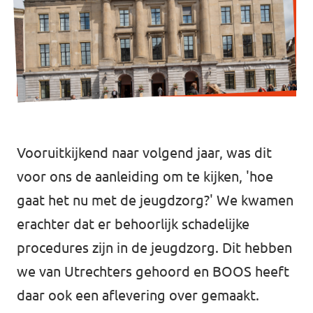
Volt Utrecht stad
Volt Woerden
Volt Zeist
Vooruitkijkend naar volgend jaar, was dit
Doe mee!
voor ons de aanleiding om te kijken, 'hoe
gaat het nu met de jeugdzorg?' We kwamen
erachter dat er behoorlijk schadelijke
procedures zijn in de jeugdzorg. Dit hebben
we van Utrechters gehoord en BOOS heeft
daar ook een aflevering over gemaakt.