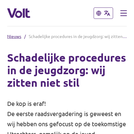
Sluiten
Sluiten
Nieuws
/
Schadelijke procedures in de jeugdzorg: wij zitten niet stil
De communities in de Provincie
Utrecht
Schadelijke procedures
in de jeugdzorg: wij
Volt Utrecht (Afdeling)
Standpunten
zitten niet stil
Volt Utrecht (Provincie)
Over Volt
Volt Amersfoort
De kop is eraf!
Mensen
Volt Baarn
De eerste raadsvergadering is geweest en
wij hebben ons gefocust op de toekomstige
Volt De Bilt
Nieuws