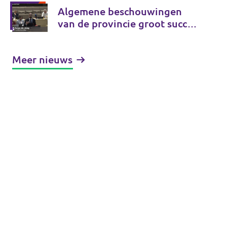
provincie
Algemene beschouwingen
van de provincie groot succes
voor Volt
Meer nieuws