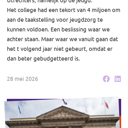
Utrechters, namelijk op de jeugd.
Volt Houten
Agenda
Het college had een tekort van 4 miljoen om
Volt Soest
aan de taakstelling voor jeugdzorg te
kunnen voldoen. Een beslissing waar we
Volt Utrecht (Stad)
achter staan. Maar waar we vanuit gaan dat
Vacatures
Volt Woerden
het t volgend jaar niet gebeurt, omdat er
Volt Amersfoort
Volt Zeist
dan beter gebudgetteerd is.
Volt Baarn
Volt Nederland
28 mei 2026
Volt De Bilt
Volt Nederland
Volt Houten
Regio's
Volt Soest