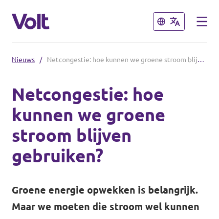
Sluiten
Sluiten
Nieuws
/
Netcongestie: hoe kunnen we groene stroom blijven gebruiken?
Andere afdelingen
Netcongestie: hoe
Volt Nederland
kunnen we groene
Standpunten
Volt Alkmaar
stroom blijven
Volt Amsterdam
Over Volt
gebruiken?
Volt Haarlem
Mensen
Groene energie opwekken is belangrijk.
Maar we moeten die stroom wel kunnen
Nieuws