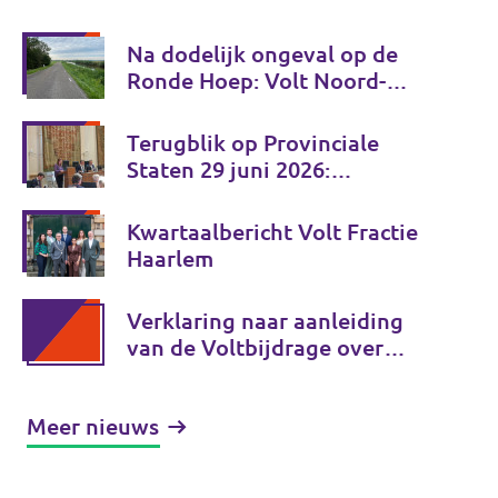
Na dodelijk ongeval op de
Ronde Hoep: Volt Noord-
Holland wil gezamenlijk
verkeersveiligheidsplan
Terugblik op Provinciale
Staten 29 juni 2026:
investeren in de toekomst van
Noord-Holland
Kwartaalbericht Volt Fractie
Haarlem
Verklaring naar aanleiding
van de Voltbijdrage over
moslimdiscriminatie
Meer nieuws