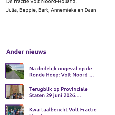
De fractie Volt Noord-Holland,
Julia, Beppie, Bart, Annemieke en Daan
Ander nieuws
Na dodelijk ongeval op de
Ronde Hoep: Volt Noord-
Holland wil gezamenlijk
verkeersveiligheidsplan
Terugblik op Provinciale
Staten 29 juni 2026:
investeren in de toekomst van
Noord-Holland
Kwartaalbericht Volt Fractie