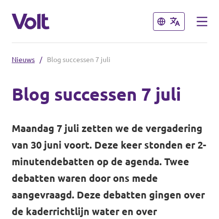
Sluiten
Sluiten
Nieuws
/
Blog successen 7 juli
Andere afdelingen
Blog successen 7 juli
Volt Nederland
Standpunten
Volt Alkmaar
Maandag 7 juli zetten we de vergadering
Volt Amsterdam
Over Volt
van 30 juni voort. Deze keer stonden er 2-
minutendebatten op de agenda. Twee
Volt Haarlem
Mensen
debatten waren door ons mede
aangevraagd. Deze debatten gingen over
Nieuws
de kaderrichtlijn water en over