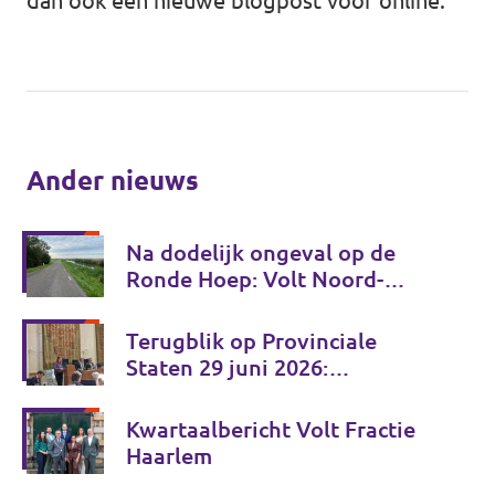
dan ook een nieuwe blogpost voor online.
Ander nieuws
Na dodelijk ongeval op de
Ronde Hoep: Volt Noord-
Holland wil gezamenlijk
verkeersveiligheidsplan
Terugblik op Provinciale
Staten 29 juni 2026:
investeren in de toekomst van
Noord-Holland
Kwartaalbericht Volt Fractie
Haarlem