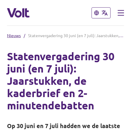
Sluiten
Sluiten
Nieuws
/
Statenvergadering 30 juni (en 7 juli): Jaarstukken, de kaderbrief en 2-minutendebatten
Andere afdelingen
Statenvergadering 30
Volt Nederland
juni (en 7 juli):
Standpunten
Volt Alkmaar
Jaarstukken, de
Volt Amsterdam
Over Volt
kaderbrief en 2-
Volt Haarlem
Mensen
minutendebatten
Nieuws
Op 30 juni en 7 juli hadden we de laatste