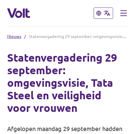
Sluiten
Sluiten
Nieuws
/
Statenvergadering 29 september: omgevingsvisie, Tata Steel en veiligheid voor vrouwen
Andere afdelingen
Statenvergadering 29
Volt Nederland
september:
Standpunten
Volt Alkmaar
omgevingsvisie, Tata
Volt Amsterdam
Over Volt
Steel en veiligheid
Volt Haarlem
Mensen
voor vrouwen
Nieuws
Afgelopen maandag 29 september hadden