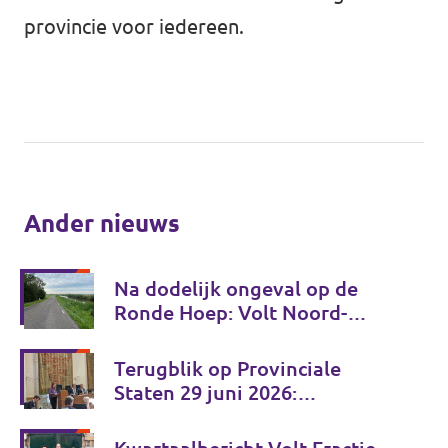
provincie voor iedereen.
Ander nieuws
Na dodelijk ongeval op de
Ronde Hoep: Volt Noord-
Holland wil gezamenlijk
verkeersveiligheidsplan
Terugblik op Provinciale
Staten 29 juni 2026:
investeren in de toekomst van
Noord-Holland