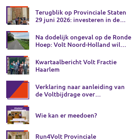
Terugblik op Provinciale Staten
29 juni 2026: investeren in de
toekomst van Noord-Holland
Na dodelijk ongeval op de Ronde
Hoep: Volt Noord-Holland wil
gezamenlijk
verkeersveiligheidsplan
Kwartaalbericht Volt Fractie
Haarlem
Verklaring naar aanleiding van
de Voltbijdrage over
moslimdiscriminatie
Wie kan er meedoen?
Run4Volt Provinciale