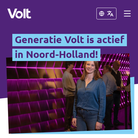
Sluiten
Sluiten
Generatie Volt is actief
Andere afdelingen
in Noord-Holland!
Volt Nederland
Standpunten
Volt Alkmaar
Volt Amsterdam
Over Volt
Volt Haarlem
Mensen
Nieuws