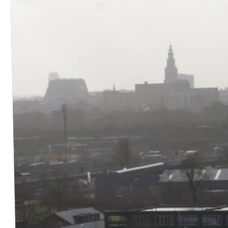
Agenda
Website gemeente Groningen
Website gemeente Eemsdelta
Website Provinciale Statenfractie
Doe mee!