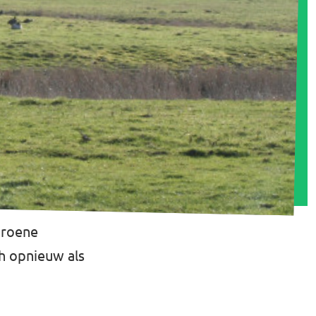
groene
h opnieuw als