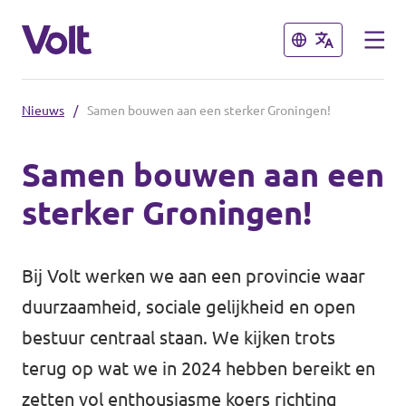
Sluiten
Sluiten
Nieuws
/
Samen bouwen aan een sterker Groningen!
Afdelingen en fracties
Samen bouwen aan een
Volt gemeente Groningen
sterker Groningen!
Standpunten
Volt gemeente Eemsdelta
Volt Provinciale Staten Groningen
Over Volt
Bij Volt werken we aan een provincie waar
duurzaamheid, sociale gelijkheid en open
Mensen
Volt Nederland
bestuur centraal staan. We kijken trots
terug op wat we in 2024 hebben bereikt en
Volt Nederland
Nieuws
zetten vol enthousiasme koers richting