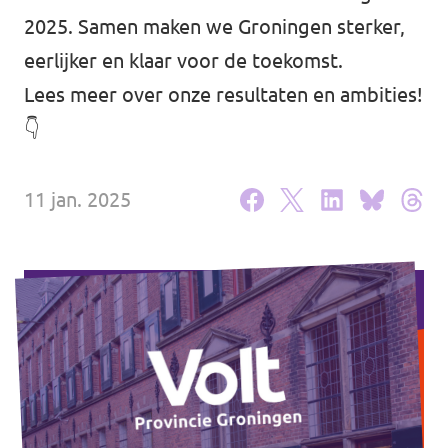
2025. Samen maken we Groningen sterker,
Agenda
eerlijker en klaar voor de toekomst.
Lees meer over onze resultaten en ambities!
👇
Website gemeente Groningen
Website gemeente Eemsdelta
11 jan. 2025
Website Provinciale Statenfractie
Doe mee!