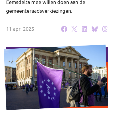
Eemsdelta mee willen doen aan de
Agenda
gemeenteraadsverkiezingen.
11 apr. 2025
Website gemeente Groningen
Website gemeente Eemsdelta
Website Provinciale Statenfractie
Doe mee!