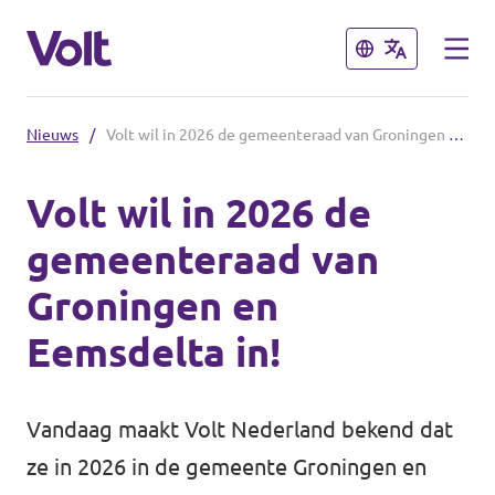
Sluiten
Sluiten
Nieuws
/
Volt wil in 2026 de gemeenteraad van Groningen en Eemsdelta in!
Afdelingen en fracties
Volt wil in 2026 de
Volt gemeente Groningen
gemeenteraad van
Standpunten
Volt gemeente Eemsdelta
Groningen en
Volt Provinciale Staten Groningen
Over Volt
Eemsdelta in!
Mensen
Volt Nederland
Vandaag maakt Volt Nederland bekend dat
Volt Nederland
ze in 2026 in de gemeente Groningen en
Nieuws