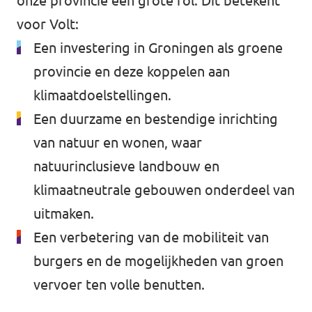
onze provincie een grote rol. Dit betekent
Agenda
voor Volt:
Een investering in Groningen als groene
provincie en deze koppelen aan
klimaatdoelstellingen.
Website gemeente Groningen
Een duurzame en bestendige inrichting
Website gemeente Eemsdelta
van natuur en wonen, waar
natuurinclusieve landbouw en
Website Provinciale Statenfractie
klimaatneutrale gebouwen onderdeel van
uitmaken.
Een verbetering van de mobiliteit van
Doe mee!
burgers en de mogelijkheden van groen
vervoer ten volle benutten.