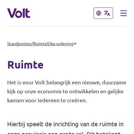
Sluiten
Sluiten
Afdelingen en fracties
Standpunten
/
Ruimtelijke ordening
Volt gemeente Groningen
Ruimte
Standpunten
Volt gemeente Eemsdelta
Het is voor Volt belangrijk een nieuwe, duurzame
Volt Provinciale Staten Groningen
Over Volt
kijk op onze economie te ontwikkelen en gelijke
kansen voor iedereen te creëren.
Mensen
Volt Nederland
Hierbij speelt de inrichting van de ruimte in
Volt Nederland
Nieuws