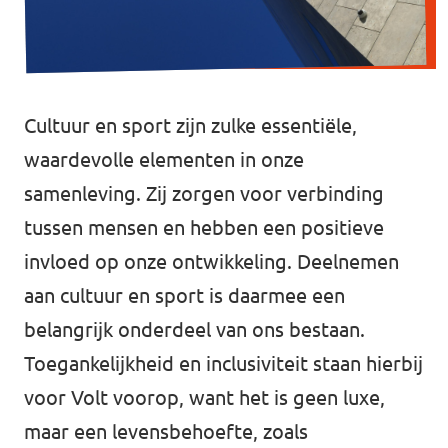
Agenda
Cultuur en sport zijn zulke essentiële,
Website gemeente Groningen
waardevolle elementen in onze
samenleving. Zij zorgen voor verbinding
Website gemeente Eemsdelta
tussen mensen en hebben een positieve
Website Provinciale Statenfractie
invloed op onze ontwikkeling. Deelnemen
aan cultuur en sport is daarmee een
belangrijk onderdeel van ons bestaan.
Toegankelijkheid en inclusiviteit staan hierbij
Doe mee!
voor Volt voorop, want het is geen luxe,
maar een levensbehoefte, zoals