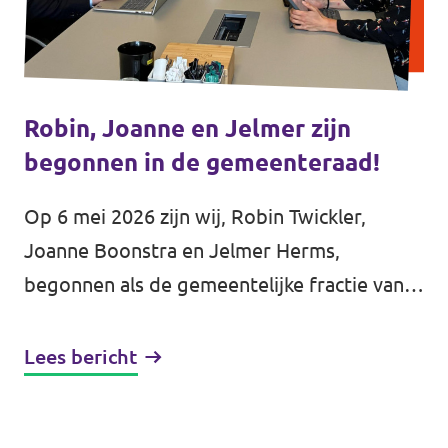
Robin, Joanne en Jelmer zijn
begonnen in de gemeenteraad!
Op 6 mei 2026 zijn wij, Robin Twickler,
Joanne Boonstra en Jelmer Herms,
begonnen als de gemeentelijke fractie van
Volt in de gemeenteraad van Groningen! We
stellen ons hieronder graag even aan...
Lees bericht