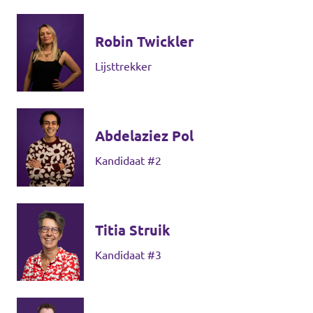
Agenda
Robin Twickler
Lijsttrekker
Website gemeente Groningen
Abdelaziez Pol
Website gemeente Eemsdelta
Kandidaat #2
Website Provinciale Statenfractie
Titia Struik
Doe mee!
Kandidaat #3