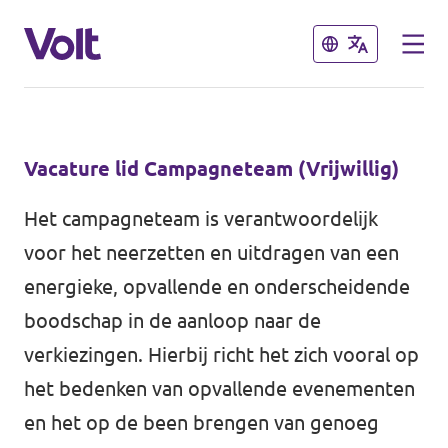
Sluiten
Sluiten
Kies een taal
Vacature lid Campagneteam (Vrijwillig)
Nederlands
Het campagneteam is verantwoordelijk
Standpunten
voor het neerzetten en uitdragen van een
energieke, opvallende en onderscheidende
Over Volt
Volt afdelingen dichtbij
boodschap in de aanloop naar de
Mensen
verkiezingen. Hierbij richt het zich vooral op
Volt Nederland
het bedenken van opvallende evenementen
Volt Noord-Holland
en het op de been brengen van genoeg
Nieuws