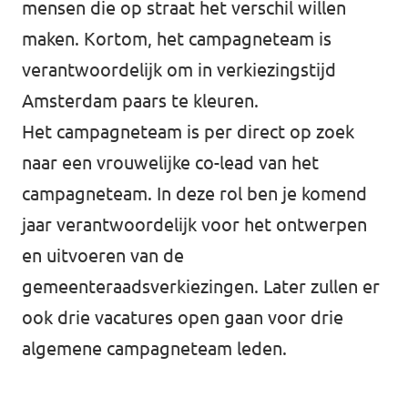
mensen die op straat het verschil willen
↗️ Overzicht alle Nederlandse afdelingen
Agenda
maken. Kortom, het campagneteam is
verantwoordelijk om in verkiezingstijd
Amsterdam paars te kleuren.
Het campagneteam is per direct op zoek
Verkiezingsprogramma
naar een vrouwelijke co-lead van het
Word lid
campagneteam. In deze rol ben je komend
jaar verantwoordelijk voor het ontwerpen
Wat we doen
en uitvoeren van de
Merch store
gemeenteraadsverkiezingen. Later zullen er
ook drie vacatures open gaan voor drie
algemene campagneteam leden.
Doe mee