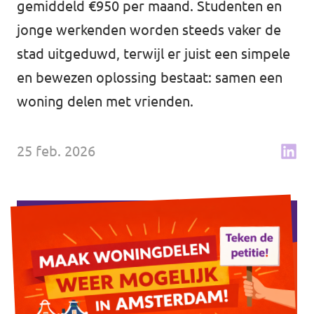
gemiddeld €950 per maand. Studenten en
↗️ Overzicht alle Nederlandse afdelingen
Agenda
jonge werkenden worden steeds vaker de
stad uitgeduwd, terwijl er juist een simpele
en bewezen oplossing bestaat: samen een
woning delen met vrienden.
Verkiezingsprogramma
Word lid
25 feb. 2026
Wat we doen
Merch store
Doe mee