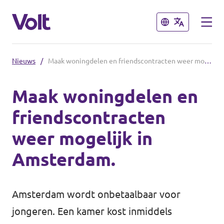
Sluiten
Sluiten
Nieuws
/
Maak woningdelen en friendscontracten weer mogelijk in Amsterdam.
Kies een taal
Maak woningdelen en
Nederlands
friendscontracten
Standpunten
weer mogelijk in
Over Volt
Amsterdam.
Volt afdelingen dichtbij
Mensen
Volt Nederland
Amsterdam wordt onbetaalbaar voor
Volt Noord-Holland
jongeren. Een kamer kost inmiddels
Nieuws