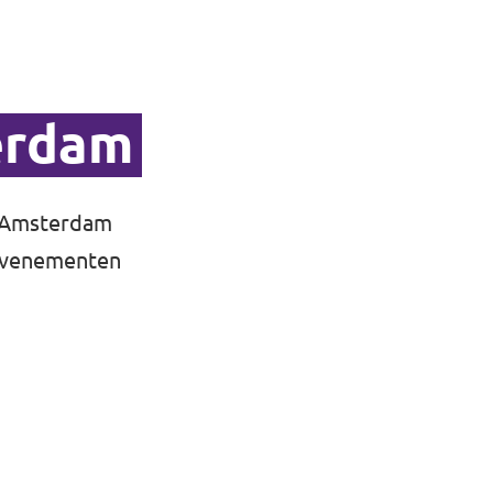
erdam
t Amsterdam
 evenementen