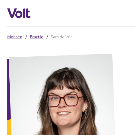
Mensen
/
Fractie
/
Sam de Wit
Kies een taal
Nederlands
Standpunten
Over Volt
Volt afdelingen dichtbij
Mensen
Volt Nederland
Volt Noord-Holland
Nieuws