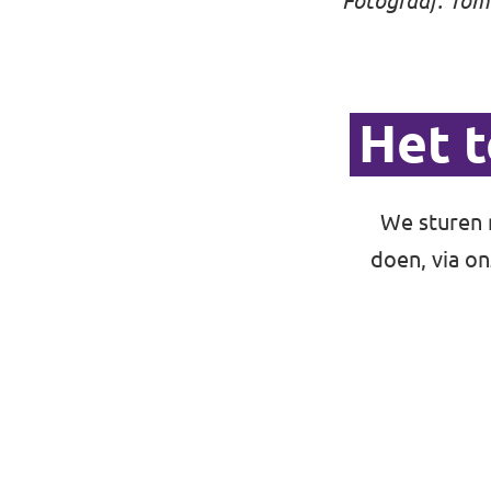
Fotograaf: Tom
Vacatures
Het 
Contact
We sturen 
doen, via o