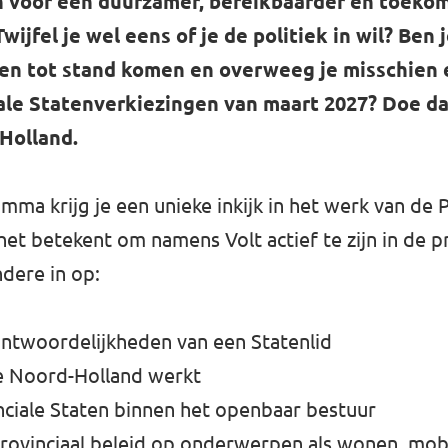
ten voor een duurzamer, bereikbaarder en toek
wijfel je wel eens of je de politiek in wil? Ben
iten tot stand komen en overweeg je misschien
iale Statenverkiezingen van maart 2027? Doe d
Holland.
mma krijg je een unieke inkijk in het werk van de 
et betekent om namens Volt actief te zijn in de pr
dere in op:
antwoordelijkheden van een Statenlid
ie Noord-Holland werkt
inciale Staten binnen het openbaar bestuur
provinciaal beleid op onderwerpen als wonen, mobil