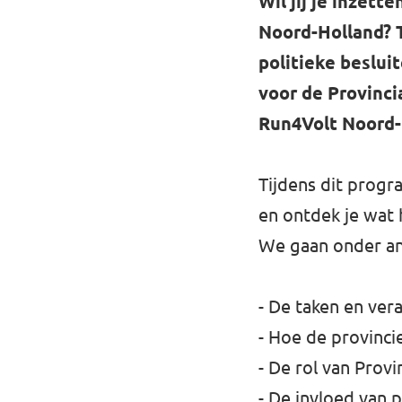
Wil jij je inzet
Noord-Holland? T
politieke beslu
voor de Provinc
Run4Volt Noord-
Tijdens dit progra
en ontdek je wat h
We gaan onder an
- De taken en ver
- Hoe de provinc
- De rol van Prov
- De invloed van 