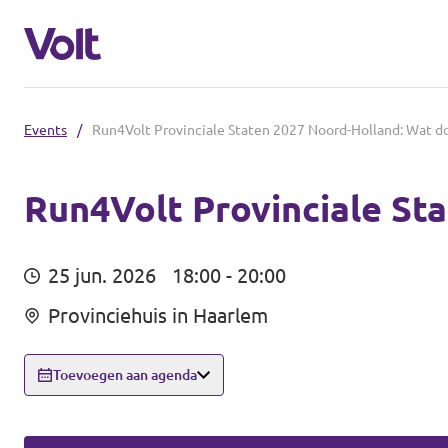
Events
/
Run4Volt Provinciale Staten 2027 Noord-Holland: Wat doe
Kies een taal
Nederlands
Run4Volt Provinciale Sta
Standpunten
25 jun. 2026
18:00 - 20:00
Over Volt
Volt afdelingen dichtbij
Provinciehuis in Haarlem
Mensen
Volt Nederland
Toevoegen aan agenda
Volt Noord-Holland
Nieuws