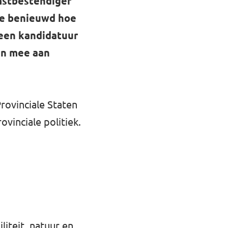
omstbestendiger
 je benieuwd hoe
 een kandidatuur
an mee aan
Provinciale Staten
ovinciale politiek.
iteit, natuur en