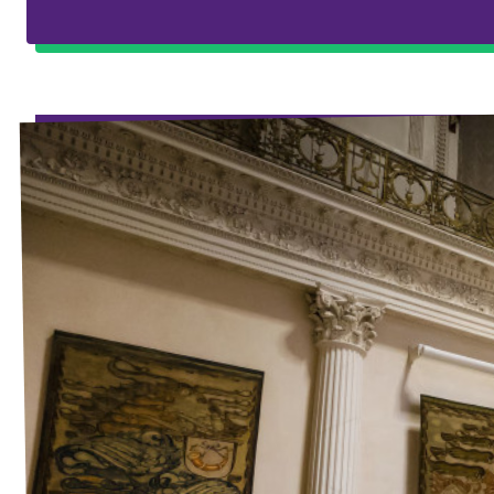
↗️ Overzicht alle Nederlandse afdelingen
Agenda
Verkiezingsprogramma
Word lid
Wat we doen
Merch store
Doe mee