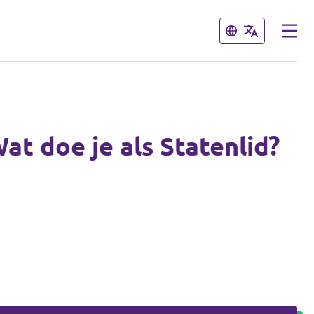
Sluiten
Sluiten
t doe je als Statenlid?