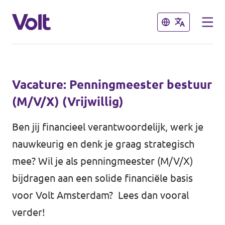
Sluiten
Sluiten
Kies een taal
Vacature: Penningmeester bestuur
Nederlands
(M/V/X) (Vrijwillig)
Standpunten
Ben jij financieel verantwoordelijk, werk je
nauwkeurig en denk je graag strategisch
Over Volt
Volt afdelingen dichtbij
mee? Wil je als penningmeester (M/V/X)
Mensen
bijdragen aan een solide financiële basis
Volt Nederland
voor Volt Amsterdam? Lees dan vooral
Volt Noord-Holland
verder!
Nieuws