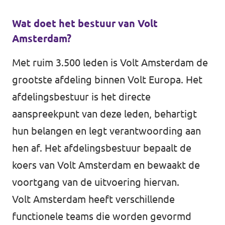
↗️ Overzicht alle Nederlandse afdelingen
Agenda
Wat doet het bestuur van Volt
Amsterdam?
Met ruim 3.500 leden is Volt Amsterdam de
Verkiezingsprogramma
grootste afdeling binnen Volt Europa. Het
afdelingsbestuur is het directe
Word lid
aanspreekpunt van deze leden, behartigt
Wat we doen
hun belangen en legt verantwoording aan
hen af. Het afdelingsbestuur bepaalt de
Merch store
koers van Volt Amsterdam en bewaakt de
voortgang van de uitvoering hiervan.
Volt Amsterdam heeft verschillende
Doe mee
functionele teams die worden gevormd