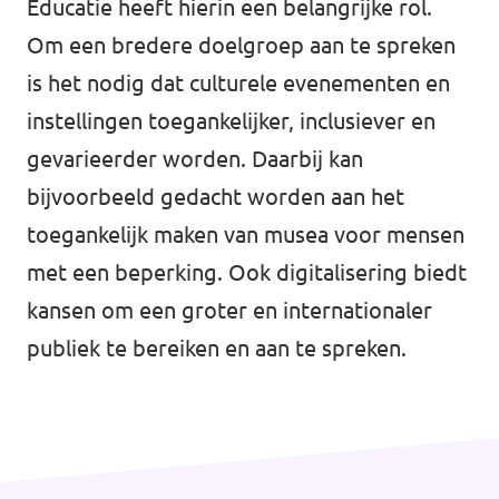
Educatie heeft hierin een belangrijke rol.
Agenda
Om een bredere doelgroep aan te spreken
is het nodig dat culturele evenementen en
instellingen toegankelijker, inclusiever en
gevarieerder worden. Daarbij kan
Website gemeente Groningen
bijvoorbeeld gedacht worden aan het
Website gemeente Eemsdelta
toegankelijk maken van musea voor mensen
met een beperking. Ook digitalisering biedt
Website Provinciale Statenfractie
kansen om een groter en internationaler
publiek te bereiken en aan te spreken.
Doe mee!