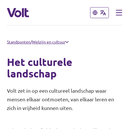
Sluiten
Sluiten
Afdelingen en fracties
Standpunten
/
Welzijn en cultuur
Volt gemeente Groningen
Het culturele
Standpunten
Volt gemeente Eemsdelta
landschap
Volt Provinciale Staten Groningen
Over Volt
Volt zet in op een cultureel landschap waar
mensen elkaar ontmoeten, van elkaar leren en
Mensen
Volt Nederland
zich in vrijheid kunnen uiten.
Volt Nederland
Nieuws